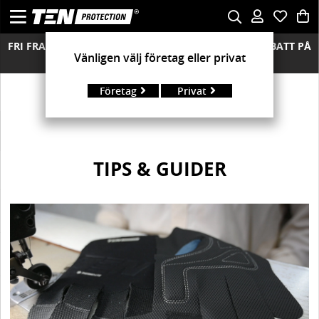
FRI FRAKT ÖVER 850 KR FRIA RETURER MÄNGDRABATT PÅ
Vänligen välj företag eller privat
ALLA MODELLER
Företag
Privat
TIPS & GUIDER