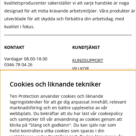
kvalitetsproducenter säkerställer vi att varje handske är noga
designad för att möta krävande arbetsmiljöer. Våra produkter är
utvecklade för att skydda och förbättra din arbetsdag, med
kvalitet i fokus.
KONTAKT
KUNDTJÄNST
Vardagar 08.00-18.00
KUNDSUPPORT
0346-78 04 26
VILLKOR
Övrig kontakt
INTEGRITETSPOLICY
Cookies och liknande tekniker
info@tenprotection.com
DOC
VILLKOR AVTALSKUND
Order
Ten Protection
använder cookies och liknande
COOKIES
lagringstekniker för att ge dig anpassat innehåll, relevant
order@tenprotection.se
marknadsföring och en bättre upplevelse av vår
webbplats. Du bekräftar att du har läst vår cookiepolicy
och samtycker till vår användning av cookies genom att
klicka på "Stäng och godkänn". Du kan själv när som
FÖLJ OSS
helst kontrollera vilka cookies som sparas i din