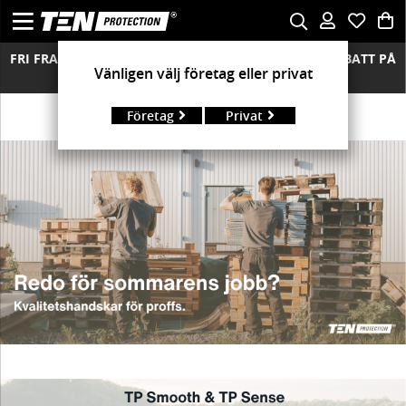
FRI FRAKT ÖVER 850 KR FRIA RETURER MÄNGDRABATT PÅ
Vänligen välj företag eller privat
ALLA MODELLER
Företag
Privat