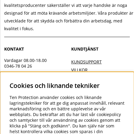
kvalitetsproducenter säkerställer vi att varje handske är noga
designad för att möta krävande arbetsmiljöer. Våra produkter är
utvecklade för att skydda och förbättra din arbetsdag, med
kvalitet i fokus.
KONTAKT
KUNDTJÄNST
Vardagar 08.00-18.00
KUNDSUPPORT
0346-78 04 26
VILLKOR
Övrig kontakt
INTEGRITETSPOLICY
Cookies och liknande tekniker
info@tenprotection.com
DOC
VILLKOR AVTALSKUND
Order
Ten Protection
använder cookies och liknande
COOKIES
lagringstekniker för att ge dig anpassat innehåll, relevant
order@tenprotection.se
marknadsföring och en bättre upplevelse av vår
webbplats. Du bekräftar att du har läst vår cookiepolicy
och samtycker till vår användning av cookies genom att
klicka på "Stäng och godkänn". Du kan själv när som
FÖLJ OSS
helst kontrollera vilka cookies som sparas i din