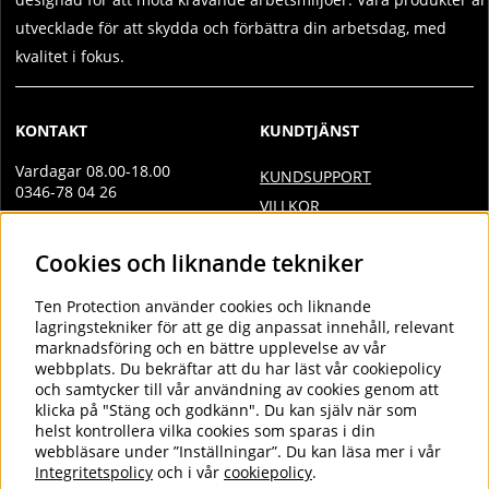
utvecklade för att skydda och förbättra din arbetsdag, med
kvalitet i fokus.
KONTAKT
KUNDTJÄNST
Vardagar 08.00-18.00
KUNDSUPPORT
0346-78 04 26
VILLKOR
Övrig kontakt
INTEGRITETSPOLICY
Cookies och liknande tekniker
info@tenprotection.com
DOC
VILLKOR AVTALSKUND
Order
Ten Protection
använder cookies och liknande
COOKIES
lagringstekniker för att ge dig anpassat innehåll, relevant
order@tenprotection.se
marknadsföring och en bättre upplevelse av vår
webbplats. Du bekräftar att du har läst vår cookiepolicy
och samtycker till vår användning av cookies genom att
klicka på "Stäng och godkänn". Du kan själv när som
FÖLJ OSS
helst kontrollera vilka cookies som sparas i din
webbläsare under ”Inställningar”. Du kan läsa mer i vår
LINKEDIN
Integritetspolicy
och i vår
cookiepolicy
.