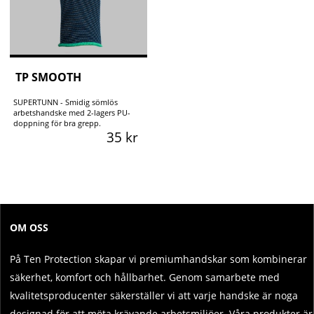
TP SMOOTH
SUPERTUNN - Smidig sömlös
arbetshandske med 2-lagers PU-
doppning för bra grepp.
35 kr
OM OSS
På Ten Protection skapar vi premiumhandskar som kombinerar
säkerhet, komfort och hållbarhet. Genom samarbete med
kvalitetsproducenter säkerställer vi att varje handske är noga
designad för att möta krävande arbetsmiljöer. Våra produkter är