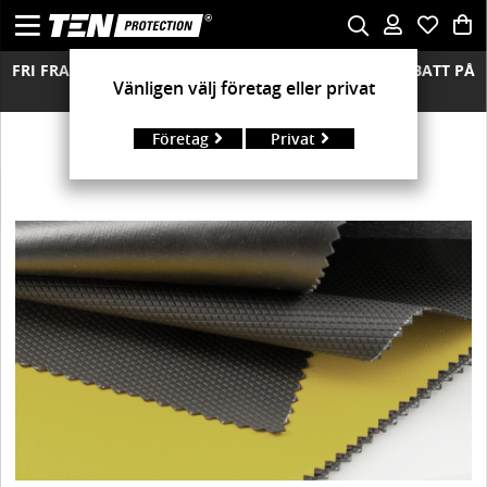
FRI FRAKT ÖVER 850 KR FRIA RETURER MÄNGDRABATT PÅ
Vänligen välj företag eller privat
ALLA MODELLER
Företag
Privat