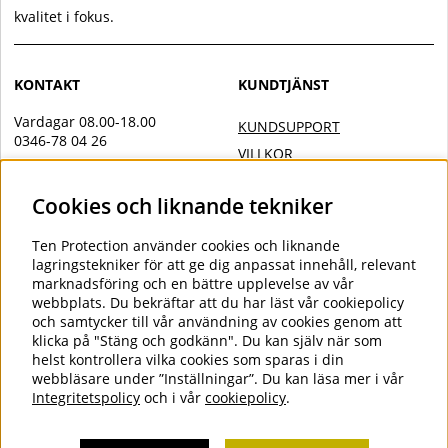
kvalitet i fokus.
KONTAKT
KUNDTJÄNST
Vardagar 08.00-18.00
KUNDSUPPORT
0346-78 04 26
VILLKOR
Övrig kontakt
INTEGRITETSPOLICY
Cookies och liknande tekniker
info@tenprotection.com
DOC
VILLKOR AVTALSKUND
Order
Ten Protection
använder cookies och liknande
COOKIES
lagringstekniker för att ge dig anpassat innehåll, relevant
order@tenprotection.se
marknadsföring och en bättre upplevelse av vår
webbplats. Du bekräftar att du har läst vår cookiepolicy
och samtycker till vår användning av cookies genom att
klicka på "Stäng och godkänn". Du kan själv när som
FÖLJ OSS
helst kontrollera vilka cookies som sparas i din
webbläsare under ”Inställningar”. Du kan läsa mer i vår
LINKEDIN
Integritetspolicy
och i vår
cookiepolicy
.