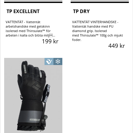
TP EXCELLENT
TP DRY
VATTENTÄT - Vattentät
VATTENTÄT VINTERHANDSKE -
arbetshandske med getskinn
Vattentät handske med PU
isolerad med Thinsulate™ för
diamond grip. Isolerad
arbeten i kalla och blöta milj...
med Thinsulate™ 100g och mjukt
199 kr
foder.
449 kr