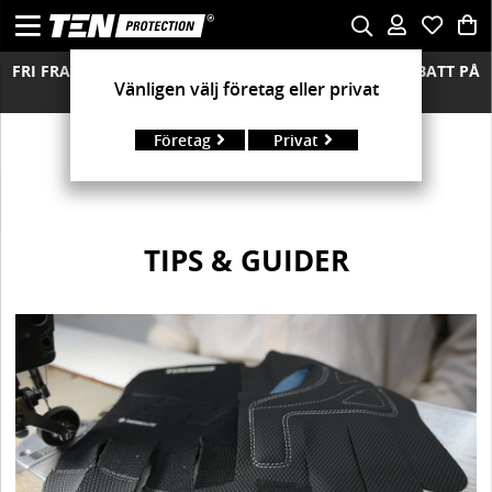
FRI FRAKT ÖVER 850 KR FRIA RETURER MÄNGDRABATT PÅ
Vänligen välj företag eller privat
ALLA MODELLER
Företag
Privat
TIPS & GUIDER