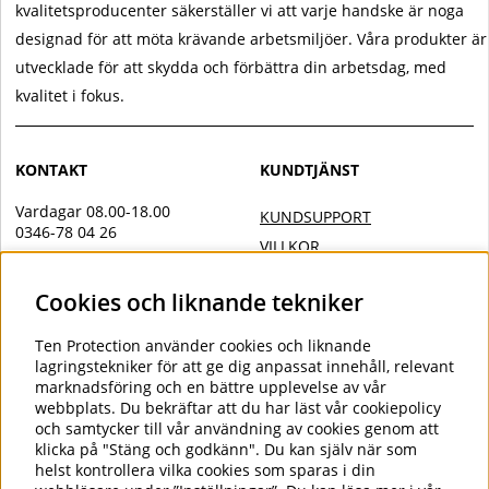
kvalitetsproducenter säkerställer vi att varje handske är noga
designad för att möta krävande arbetsmiljöer. Våra produkter är
utvecklade för att skydda och förbättra din arbetsdag, med
kvalitet i fokus.
KONTAKT
KUNDTJÄNST
Vardagar 08.00-18.00
KUNDSUPPORT
0346-78 04 26
VILLKOR
Övrig kontakt
INTEGRITETSPOLICY
Cookies och liknande tekniker
info@tenprotection.com
DOC
VILLKOR AVTALSKUND
Order
Ten Protection
använder cookies och liknande
COOKIES
lagringstekniker för att ge dig anpassat innehåll, relevant
order@tenprotection.se
marknadsföring och en bättre upplevelse av vår
webbplats. Du bekräftar att du har läst vår cookiepolicy
och samtycker till vår användning av cookies genom att
klicka på "Stäng och godkänn". Du kan själv när som
FÖLJ OSS
helst kontrollera vilka cookies som sparas i din