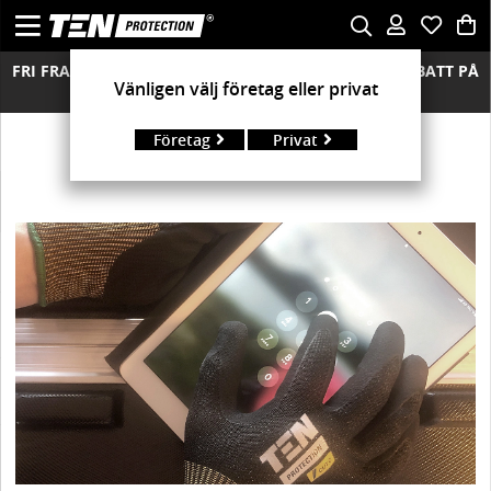
FRI FRAKT ÖVER 850 KR FRIA RETURER MÄNGDRABATT PÅ
Vänligen välj företag eller privat
ALLA MODELLER
Företag
Privat