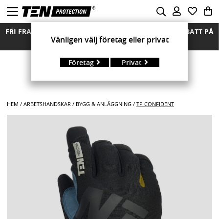
FRI FRAKT ÖVER 850 KR FRIA RETURER MÄNGDRABATT PÅ
Vänligen välj företag eller privat
ALLA MODELLER
Företag
Privat
HEM
ARBETSHANDSKAR
BYGG & ANLÄGGNING
TP CONFIDENT