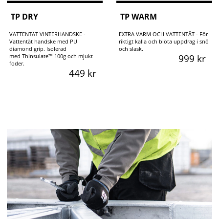
TP DRY
TP WARM
VATTENTÄT VINTERHANDSKE -
EXTRA VARM OCH VATTENTÄT - För
Vattentät handske med PU
riktigt kalla och blöta uppdrag i snö
diamond grip. Isolerad
och slask.
med Thinsulate™ 100g och mjukt
999 kr
foder.
449 kr