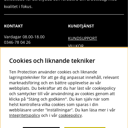
kvalitet i fokus.
KONTAKT
KUNDTJÄNST
Vardagar 08.00-18.00
KUNDSUPPORT
0346-78 04 26
VILLKOR
Övrig kontakt
INTEGRITETSPOLICY
Cookies och liknande tekniker
info@tenprotection.com
DOC
VILLKOR AVTALSKUND
Order
Ten Protection
använder cookies och liknande
COOKIES
lagringstekniker för att ge dig anpassat innehåll, relevant
order@tenprotection.se
marknadsföring och en bättre upplevelse av vår
webbplats. Du bekräftar att du har läst vår cookiepolicy
och samtycker till vår användning av cookies genom att
klicka på "Stäng och godkänn". Du kan själv när som
FÖLJ OSS
helst kontrollera vilka cookies som sparas i din
webbläsare under ”Inställningar”. Du kan läsa mer i vår
LINKEDIN
Integritetspolicy
och i vår
cookiepolicy
.