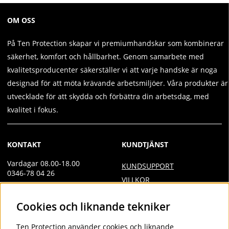
OM OSS
På Ten Protection skapar vi premiumhandskar som kombinerar
säkerhet, komfort och hållbarhet. Genom samarbete med
kvalitetsproducenter säkerställer vi att varje handske är noga
designad för att möta krävande arbetsmiljöer. Våra produkter är
utvecklade för att skydda och förbättra din arbetsdag, med
kvalitet i fokus.
KONTAKT
KUNDTJÄNST
Vardagar 08.00-18.00
KUNDSUPPORT
0346-78 04 26
VILLKOR
Övrig kontakt
INTEGRITETSPOLICY
Cookies och liknande tekniker
info@tenprotection.com
DOC
VILLKOR AVTALSKUND
Order
Ten Protection
använder cookies och liknande