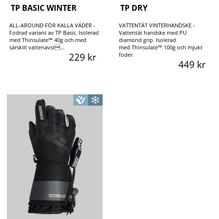
TP BASIC WINTER
TP DRY
ALL-AROUND FÖR KALLA VÄDER -
VATTENTÄT VINTERHANDSKE -
Fodrad variant av TP Basic. Isolerad
Vattentät handske med PU
med Thinsulate™ 40g och med
diamond grip. Isolerad
särskilt vattenavst...
med Thinsulate™ 100g och mjukt
229 kr
foder.
449 kr