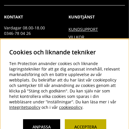
KONTAKT
KUNDTJÄNST
Vardagar 08.00-18.00
KUNDSUPPORT
0346-78 04 26
VILLKOR
Övrig kontakt
INTEGRITETSPOLICY
Cookies och liknande tekniker
info@tenprotection.com
DOC
VILLKOR AVTALSKUND
Order
Ten Protection
använder cookies och liknande
COOKIES
lagringstekniker för att ge dig anpassat innehåll, relevant
order@tenprotection.se
marknadsföring och en bättre upplevelse av vår
webbplats. Du bekräftar att du har läst vår cookiepolicy
och samtycker till vår användning av cookies genom att
klicka på "Stäng och godkänn". Du kan själv när som
FÖLJ OSS
helst kontrollera vilka cookies som sparas i din
webbläsare under ”Inställningar”. Du kan läsa mer i vår
LINKEDIN
Integritetspolicy
och i vår
cookiepolicy
.
ANPASSA
ACCEPTERA