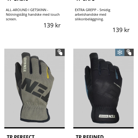
ALL-AROUND I GETSKINN -
EXTRA GREPP - Smidig
Nötningstålig handske med touch
arbetshandske med
screen.
silikonbeläggning.
139 kr
139 kr
TP PERFECT
TP REFINED