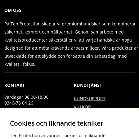
OM OSS
På Ten Protection skapar vi premiumhandskar som kombinerar
säkerhet, komfort och hållbarhet. Genom samarbete med
kvalitetsproducenter säkerställer vi att varje handske är noga
designad för att möta krävande arbetsmiljöer. Våra produkter är
utvecklade för att skydda och förbättra din arbetsdag, med
kvalitet i fokus.
KONTAKT
KUNDTJÄNST
Vardagar 08.00-18.00
KUNDSUPPORT
0346-78 04 26
VILLKOR
Övrig kontakt
INTEGRITETSPOLICY
Cookies och liknande tekniker
info@tenprotection.com
DOC
VILLKOR AVTALSKUND
Order
Ten Protection
använder cookies och liknande