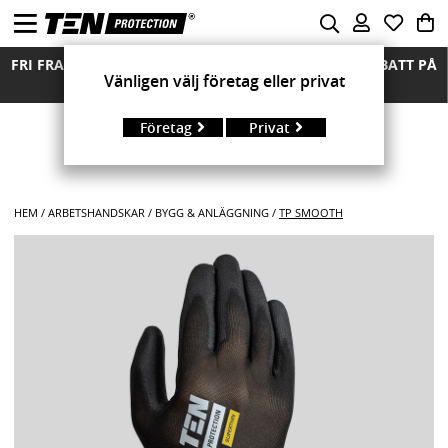
FRI FRAKT ÖVER 850 KR FRIA RETURER MÄNGDRABATT PÅ
Vänligen välj företag eller privat
ALLA MODELLER
Företag
Privat
HEM
ARBETSHANDSKAR
BYGG & ANLÄGGNING
TP SMOOTH