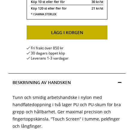
Köp
10 st
eller fler för
30 kr/st
Köp
120 st
eller fler för
21 kr/st
LÄGG I KORGEN
Fri frakt över 850 kr
30 dagars öppet köp
Leverans 1-3 vardagar
BESKRIVNING AV HANDSKEN
Tunn och smidig arbetshandske i nylon med
handflatedoppning i två lager PU och PU-skum för bra
grepp och hållbarhet. Ger maximal precision och
fingertoppskänsla. ”Touch Screen” i tumme, pekfinger
och långfinger.