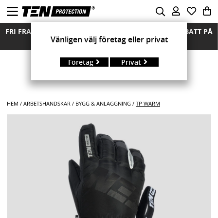
FRI FRAKT ÖVER 850 KR FRIA RETURER MÄNGDRABATT PÅ
Vänligen välj företag eller privat
ALLA MODELLER
Företag
Privat
HEM
ARBETSHANDSKAR
BYGG & ANLÄGGNING
TP WARM