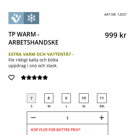
ART.NR.
12037
TP WARM -
999
kr
ARBETSHANDSKE
EXTRA VARM OCH VATTENTÄT
-
För riktigt kalla och blöta
uppdrag i snö och slask.
7
8
9
10
11