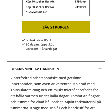
Köp
10 st
eller fler för
899 kr/st
Köp
60 st
eller fler för
749 kr/st
LÄGG I KORGEN
Fri frakt över 850 kr
30 dagars öppet köp
Leverans 1-3 vardagar
BESKRIVNING AV HANDSKEN
Vinterfodrad arbetshandske med getskinn i
innerhanden, som även är vattentät. Isolerad med
Thinsulate™ 200g och ett mjukt microfleecefoder för
att hålla värmen under kalla dagar. Förstärkta fingrar
och tumme för ökad hållbarhet. Mjukt torkmaterial på
tummarna. Krage med snölås och handcuff för att