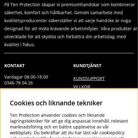
På Ten Protection skapar vi premiumhandskar som kombinerar
säkerhet, komfort och hållbarhet. Genom samarbete med
kvalitetsproducenter säkerställer vi att varje handske är noga
designad för att möta krävande arbetsmiljöer. Våra produkter är
utvecklade för att skydda och förbättra din arbetsdag, med
kvalitet i fokus.
KONTAKT
KUNDTJÄNST
Vardagar 08.00-18.00
KUNDSUPPORT
0346-78 04 26
VILLKOR
Övrig kontakt
INTEGRITETSPOLICY
Cookies och liknande tekniker
info@tenprotection.com
DOC
VILLKOR AVTALSKUND
Order
Ten Protection
använder cookies och liknande
COOKIES
lagringstekniker för att ge dig anpassat innehåll, relevant
order@tenprotection.se
marknadsföring och en bättre upplevelse av vår
webbplats. Du bekräftar att du har läst vår cookiepolicy