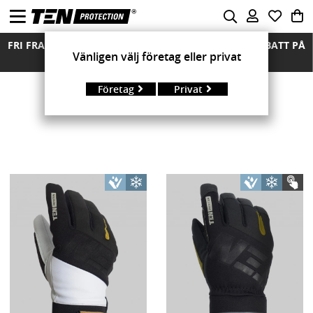
FRI FRAKT ÖVER 850 KR FRIA RETURER MÄNGDRABATT PÅ
Vänligen välj företag eller privat
ALLA MODELLER
Företag
Privat