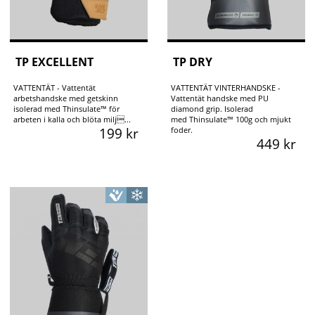
TP EXCELLENT
TP DRY
VATTENTÄT - Vattentät
VATTENTÄT VINTERHANDSKE -
arbetshandske med getskinn
Vattentät handske med PU
isolerad med Thinsulate™ för
diamond grip. Isolerad
arbeten i kalla och blöta milj...
med Thinsulate™ 100g och mjukt
199 kr
foder.
449 kr