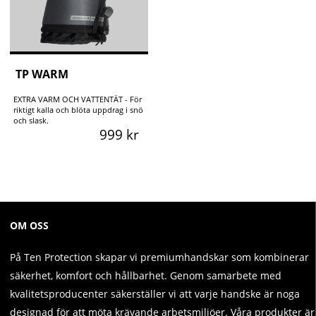
TP WARM
EXTRA VARM OCH VATTENTÄT - För
riktigt kalla och blöta uppdrag i snö
och slask.
999 kr
OM OSS
På Ten Protection skapar vi premiumhandskar som kombinerar
säkerhet, komfort och hållbarhet. Genom samarbete med
kvalitetsproducenter säkerställer vi att varje handske är noga
designad för att möta krävande arbetsmiljöer. Våra produkter är