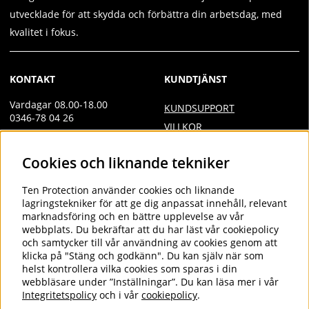
utvecklade för att skydda och förbättra din arbetsdag, med
kvalitet i fokus.
KONTAKT
KUNDTJÄNST
Vardagar 08.00-18.00
KUNDSUPPORT
0346-78 04 26
VILLKOR
Övrig kontakt
INTEGRITETSPOLICY
Cookies och liknande tekniker
info@tenprotection.com
DOC
VILLKOR AVTALSKUND
Order
Ten Protection
använder cookies och liknande
COOKIES
lagringstekniker för att ge dig anpassat innehåll, relevant
order@tenprotection.se
marknadsföring och en bättre upplevelse av vår
webbplats. Du bekräftar att du har läst vår cookiepolicy
och samtycker till vår användning av cookies genom att
klicka på "Stäng och godkänn". Du kan själv när som
FÖLJ OSS
helst kontrollera vilka cookies som sparas i din
webbläsare under ”Inställningar”. Du kan läsa mer i vår
LINKEDIN
Integritetspolicy
och i vår
cookiepolicy
.