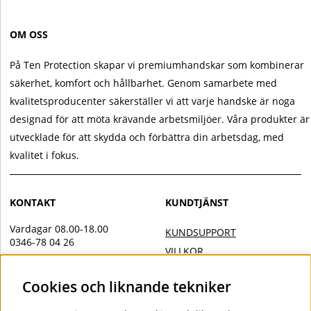
OM OSS
På Ten Protection skapar vi premiumhandskar som kombinerar
säkerhet, komfort och hållbarhet. Genom samarbete med
kvalitetsproducenter säkerställer vi att varje handske är noga
designad för att möta krävande arbetsmiljöer. Våra produkter är
utvecklade för att skydda och förbättra din arbetsdag, med
kvalitet i fokus.
KONTAKT
KUNDTJÄNST
Vardagar 08.00-18.00
KUNDSUPPORT
0346-78 04 26
VILLKOR
Övrig kontakt
INTEGRITETSPOLICY
Cookies och liknande tekniker
info@tenprotection.com
DOC
VILLKOR AVTALSKUND